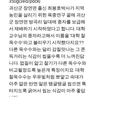
350g(3ea/pack)
괴산군 장연면 출신 최봉호박사가 지역
농민을 살리기 위한 육종연구 끝에 괴산
군 장연면 방곡리 일대에 종자를 보급해
서 재배하기 시작하였다고 합니다. 대학
교수님의 종자라고해서 이름을 '대학 찰
옥수수'라고 불리우기 시작했다지요??
다른 옥수수와는 달리 감칠맛나는 그 쫀
득거리는 식감이 씹을수록 더 느껴진답
니다. 껍질이 얇고 찰기가 다른 옥수수와
비교될정도록 높은게 특징이지요. 대학
찰옥수수는 우유빛처럼 뽀얗고 속대가
아주 얇은 반면 알은 탱글탱글 씹으면 톡
터지도록 굵어서 씹는 식감이 아주 좋답
니다.
*반드시 냉동보관 하셔야 합니다 (Keep
Frozen)
*드시는방법은 전자렌지에 10분 또는 끓
는물에 20분 데워서 드시며 됩니다.