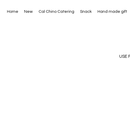
Home
New
Cal Chino Catering
Snack
Hand made gift
USE 