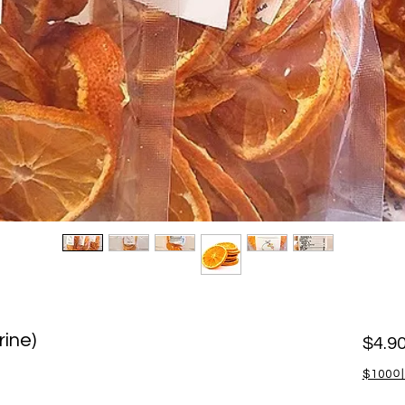
ine)
$4.9
$100