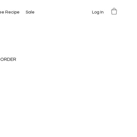
Log In
ee Recipe
Sale
 ORDER