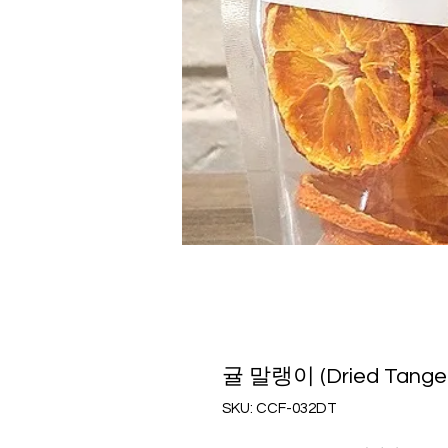
귤 말랭이 (Dried Tanger
SKU: CCF-032DT