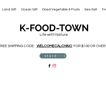
Land Gift
Ocean Gift
Dried Vegetable & Fruits
Sea Salt
Fr
K-FOOD-TOWN
Life with Nature
FREE SHIPPING CODE;
WELCOMECALCHINO
FOR $100 OR OVER
store