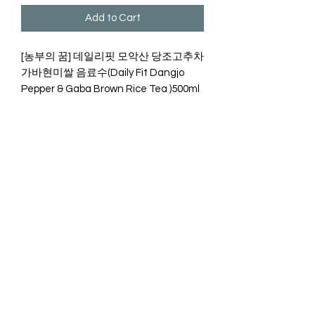
Add to Cart
[농부의 꿈] 데일리핏 모악산 당조고추차
가바현미쌀 음료수(Daily Fit Dangjo
Pepper & Gaba Brown Rice Tea )500ml
탄수화물 소화흡수율을 저하시키는
A.G.I가 풍부한 모악산 당조고추차와 뇌
대사 기능 촉진에 가바(GABA)성분의 영
양소가 풍부한 기능성 쌀인 금탑갈색 가
바현미쌀을 혼합한 100% 국내산 건강
액상차로 마시기 편한 음료입니다.
구수한 현미차맛에 0 kcal로 부담없이 가
벼운 하루를 시작해보세요~~
INGREDIENTS
모악산 당조고추 씨앗차(국내산) , 볶음