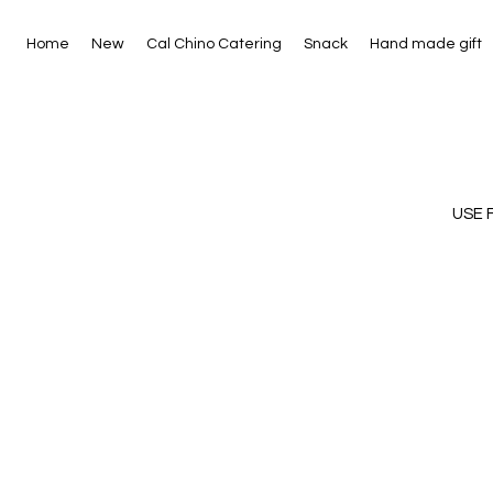
Home
New
Cal Chino Catering
Snack
Hand made gift
USE 