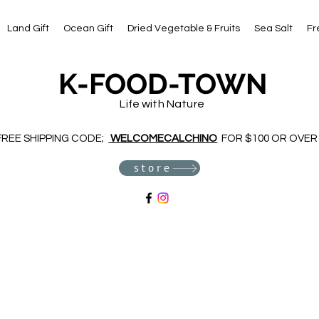
Land Gift
Ocean Gift
Dried Vegetable & Fruits
Sea Salt
Fr
K-FOOD-TOWN
Life with Nature
FREE SHIPPING CODE;
WELCOMECALCHINO
FOR $100 OR OVER
store