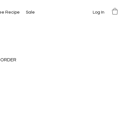
Log In
ee Recipe
Sale
 ORDER