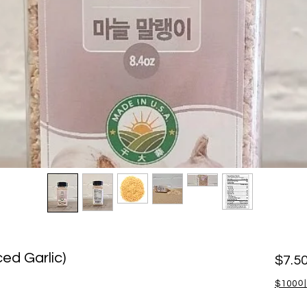
d Garlic)
$7.5
$100