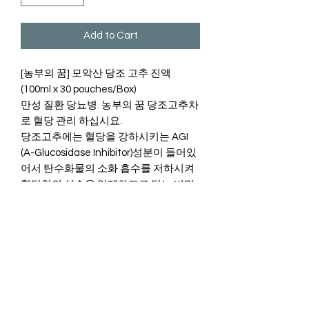
Add to Cart
[농부의 꿈] 모악산 당조 고추 진액
(100ml x 30 pouches/Box)
만성 질환 당뇨병. 농부의 꿈 당조고추차
로 혈당 관리 하십시요.
당조고추에는 혈당을 강하시키는 AGI
(A-Glucosidase Inhibitor)성분이 들어있
어서 탄수화물의 소화 흡수를 저하시켜
혈당치의 상승을 억제하므로 당뇨,비만,
과당증및 성인병 예방및 치료의 목적으
로이용되고있습니다. 당의 흡수를 낮추
기 때문에 다이어트에도 탁월한 효과가
있다고합니다.
100% 당조고추로 타 첨가물은 절대 넣
지않고 저온,농축 방식으로 정성스럽게
만든 싱싱한 당조고추 진액이랍니다.