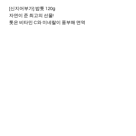
[신지어부가] 밥톳 120g
자연이 준 최고의 선물!
톳은 비타민 C와 미네랄이 풍부해 면역
체계를 강화합니다. 또한 항산화 성분이
풍부해서 피부 노화를 방지하고 건강한
피부를 유지시켜줍니다. 톳에있는 다량
의 칼륨 성분은 고혈압 식단에 좋고, 망
간 함량이 높아 피로 회복, 노인의 치매
예방, 황사 철 체내 중금속 배출에 도움
이 된다고합니다.
밥을 지으실때 깨끗이 씻은 쌀에 2스푼
정도 솔솔 뿌려서 밥을 지어보세요. 바다
향과 구수한 맛이 어울려져서 밥맛을 더
좋게한답니다.