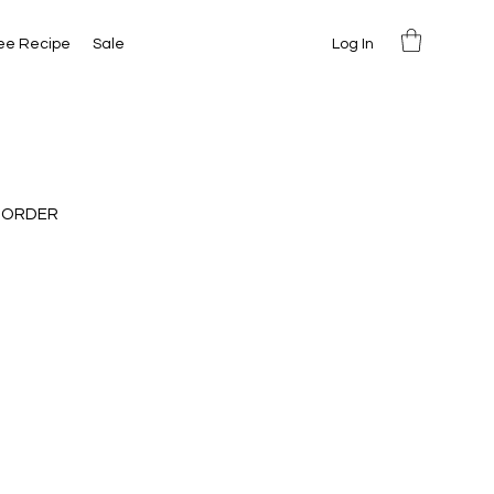
Log In
ee Recipe
Sale
 ORDER