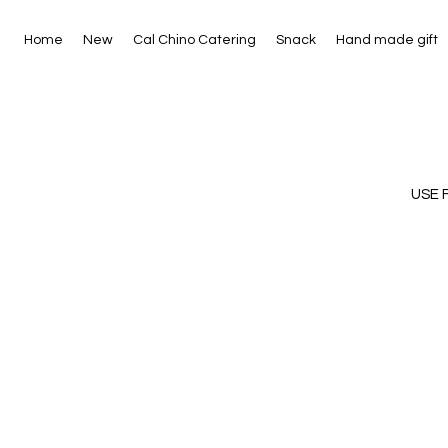
Home
New
Cal Chino Catering
Snack
Hand made gift
USE 