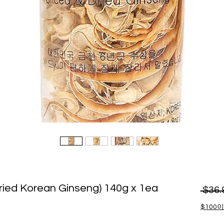
ed Korean Ginseng) 140g x 1ea
 $36.
$100