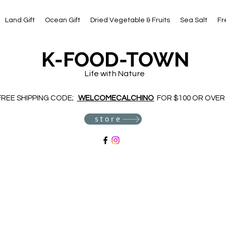
Land Gift
Ocean Gift
Dried Vegetable & Fruits
Sea Salt
Fr
K-FOOD-TOWN
Life with Nature
FREE SHIPPING CODE;
WELCOMECALCHINO
FOR $100 OR OVER
store