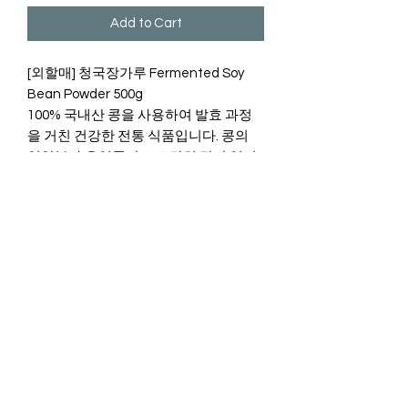
Add to Cart
[외할매] 청국장가루 Fermented Soy
Bean Powder 500g
100% 국내산 콩을 사용하여 발효 과정
을 거친 건강한 전통 식품입니다. 콩의
영양분과 유익균이 고스란히 담겨 있어
장 건강은 물론 변비 개선에 도움을 주
며, 혈관 건강에도 뛰어난 효과를 보입니
다. 발효 중 생성되는 효소가 혈전을 녹
이고 콜레스테롤 수치를 조절해 뇌졸중
과 동맥경화를 예방하며, 사포닌과 이소
플라본 성분이 항암 효과와 면역력 강화
에 기여합니다. 또한, 식물성 에스트로겐
인 이소플라본이 풍부해 갱년기 증상 완
화에도 도움을 드립니다. Cal Chino
Farm에서는 지역 특산물을 정성껏 소개
하며 여러분의 식탁을 더욱 건강하고 풍