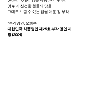
신선한 국내산 김을 사용하여 바삭한
맛 뒤에 신선한 원물의 맛을
그대로 느낄 수 있는 찹쌀 매운 김 부각
*부각명인, 오희숙
대한민국 식품명인 제25호 부각 명인 지
정 (2004)
파평 윤씨 사대부 종가 며느리로써 대대
로 전해지는 부각을
전승, 복원, 개발하여 30여 종을 상품화
하였습니다.
오희숙전통부각은 국내산 농수산물
을 주원료로 사용하여
원재료에 찹쌀 풀을 발라 여러 가지 양념
으로 맛을 더한
한국을 대표하는 세계적 스낵입니다.
INGREDIENTS