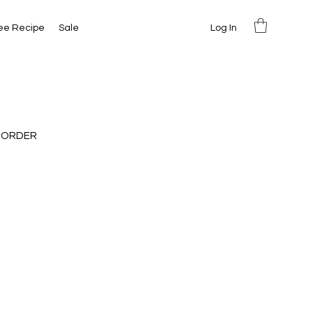
Log In
ee Recipe
Sale
 ORDER