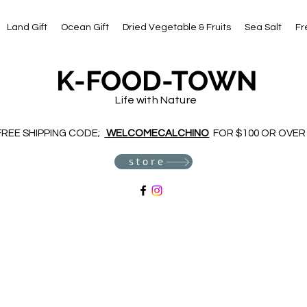
Land Gift
Ocean Gift
Dried Vegetable & Fruits
Sea Salt
Fr
K-FOOD-TOWN
Life with Nature
FREE SHIPPING CODE;
WELCOMECALCHINO
FOR $100 OR OVER
store