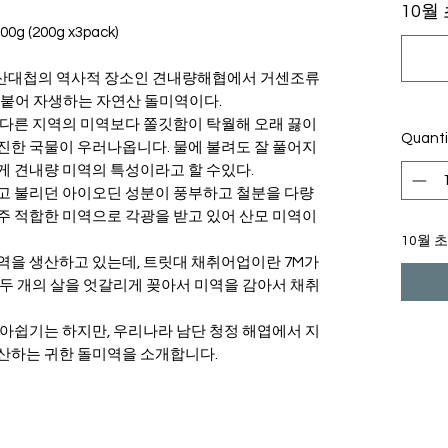
10월
 (200g x3pack)
산대첩의 역사적 장소인 견내량해협에서 거센조류
에 붙어 자생하는 자연산 돌미역이다.
 다른 지역의 미역보다 쫄깃함이 탁월해 오래 끓이
Quanti
진한 국물이 우러나옵니다. 물에 불려도 잘 풀어지
게 견내량 미역의 특성이라고 할 수있다.
고 불리던 아이오딘 성분이 풍부하고 철분을 다량
주 적합한 미역으로 각광을 받고 있어 산모 미역이
10월 
역을 생산하고 있는데, 트릿대 채취어업이란 7M가
두 개의 살을 엇갈리게 꽂아서 미역을 감아서 채취
아쉽기는 하지만, 우리나라 남단 청정 해엽에서 지
산하는 귀한 돌미역을 소개합니다.