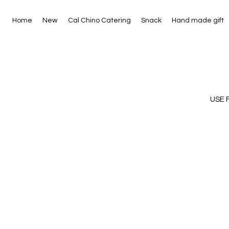
Home
New
Cal Chino Catering
Snack
Hand made gift
USE 