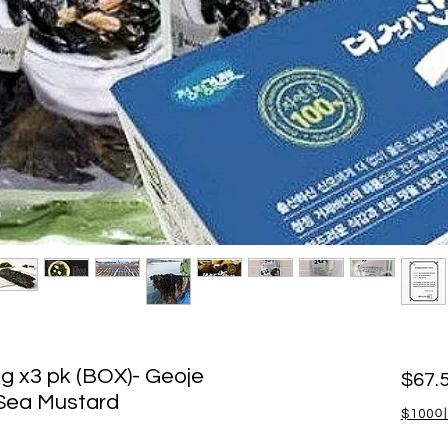
3 pk (BOX)- Geoje
$67.
Sea Mustard
$100