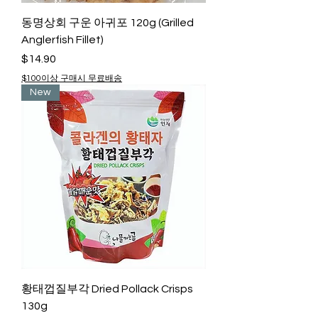
동명상회 구운 아귀포 120g (Grilled
Anglerfish Fillet)
Price
$14.90
$100이상 구매시 무료배송
New
황태껍질부각 Dried Pollack Crisps
130g