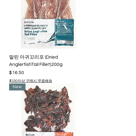
말린 아귀꼬리포 (Dried
AnglerfishTail Fillet)200g
Price
$16.50
$100이상 구매시 무료배송
New