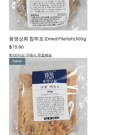
동명상회 참쥐포 (Dried Filefish)300g
Price
$15.90
$100이상 구매시 무료배송
New