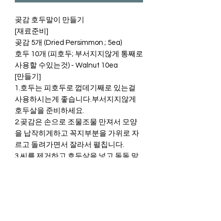
곶감 호두말이 만들기
[재료준비]
곶감 5개 (Dried Persimmon ; 5ea)
호두 10개 (피호두; 부서지지않게 통째로
사용할 수있는것) - Walnut 10ea
[만들기]
1.호두는 피호두로 껍데기째로 있는걸
사용하시는게 좋습니다.부서지지않게
호두살을 준비하세요.
2.곶감은 손으로 조물조물 만져서 모양
을 납작히게하고 꼭지부분을 가위로 자
르고 돌려가면서 잘라서 펼칩니다.
3.씨를 제거하고 호두살을 넣고 돌돌 말
아줍니다. (입맛에 따라 크림치즈를 넣어
서 같이 말라주셔도 고소하면서도 부드
러운 맛을 즐기실 수 있답니다.
4.위에 사진처럼 김밥말이에 비닐 랩을
깔고 나란하게 곶감을 펴고 위에 호두살