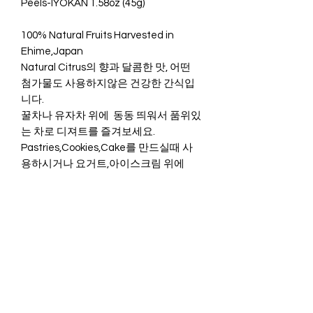
Peels-IYOKAN 1.58oz (45g)
100% Natural Fruits Harvested in
Ehime,Japan
Natural Citrus의 향과 달콤한 맛, 어떤
첨가물도 사용하지않은 건강한 간식입
니다.
꿀차나 유자차 위에 동동 띄워서 품위있
는 차로 디져트를 즐겨보세요.
Pastries,Cookies,Cake를 만드실때 사
용하시거나 요거트,아이스크림 위에
topping하셔서 디져트로 즐겨보셔도 참
맛있습니다.
Chocolate,Nuts,Granola,Cheese등 과
도 아주 잘 어울린답니다.
-NON GMO
-GLUTEN, LACTOSE FREE
-VEGAN FRIENDLY
시원하고 건조한 곳에 보관하시기 바랍
니다.