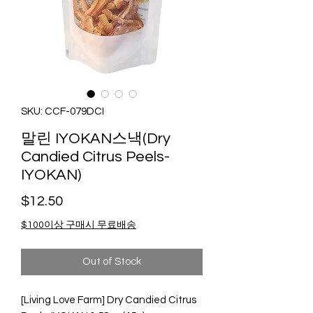
SKU: CCF-079DCI
말린 IYOKAN스낵(Dry
Candied Citrus Peels-
IYOKAN)
Price
$12.50
$100이상 구매시 무료배송
Out of Stock
[Living Love Farm] Dry Candied Citrus