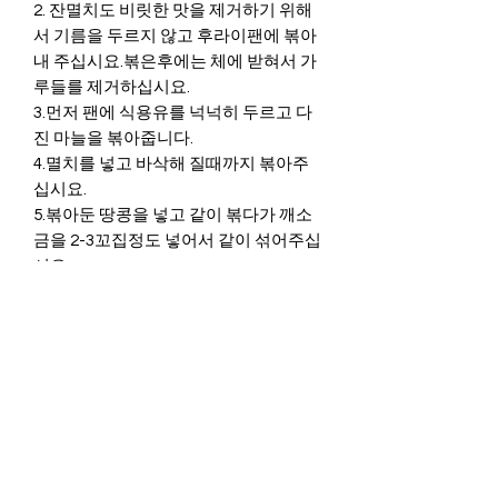
2. 잔멸치도 비릿한 맛을 제거하기 위해
서 기름을 두르지 않고 후라이팬에 볶아
내 주십시요.볶은후에는 체에 받혀서 가
루들를 제거하십시요.
3.먼저 팬에 식용유를 넉넉히 두르고 다
진 마늘을 볶아줍니다.
4.멸치를 넣고 바삭해 질때까지 볶아주
십시요.
5.볶아둔 땅콩을 넣고 같이 볶다가 깨소
금을 2-3꼬집정도 넣어서 같이 섞어주십
시요.
6.불을 끄고 간장,올리고당, 참기름(3방
울)을 넣고 잘 버무려서 마무리 합니다.
1.Stir-fry peanuts again in a frying pan
to make them more savory, even
though they are already roasted.
2. To remove the fishy taste of small
size anchovies, stir-fry them in a frying
pan without oil. After frying, sift to