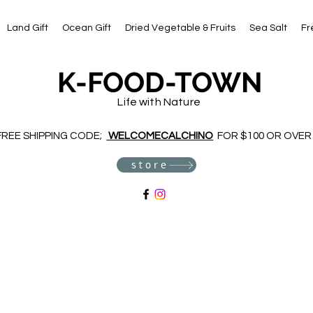
Land Gift
Ocean Gift
Dried Vegetable & Fruits
Sea Salt
Fr
K-FOOD-TOWN
Life with Nature
FREE SHIPPING CODE;
WELCOMECALCHINO
FOR $100 OR OVER
store