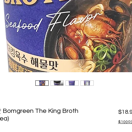
green The King Broth
$18.
ea)
$100