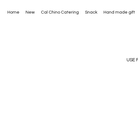
Home
New
Cal Chino Catering
Snack
Hand made gift
USE 