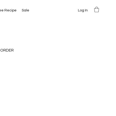
Log In
ee Recipe
Sale
 ORDER