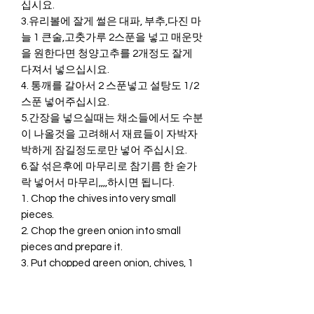
십시요.
3.유리볼에 잘게 썰은 대파, 부추,다진 마
늘 1 큰술,고춧가루 2스푼을 넣고 매운맛
을 원한다면 청양고추를 2개정도 잘게
다져서 넣으십시요.
4. 통깨를 갈아서 2 스푼넣고 설탕도 1/2
스푼 넣어주십시요.
5.간장을 넣으실때는 채소들에서도 수분
이 나올것을 고려해서 재료들이 자박자
박하게 잠길정도로만 넣어 주십시요.
6.잘 섞은후에 마무리로 참기름 한 숟가
락 넣어서 마무리,,,,하시면 됩니다.
1. Chop the chives into very small
pieces.
2. Chop the green onion into small
pieces and prepare it.
3. Put chopped green onion, chives, 1
table spoon minced garlic, and 2
spoons of red pepper powder in a glass
bowl and if you want a spicy taste,