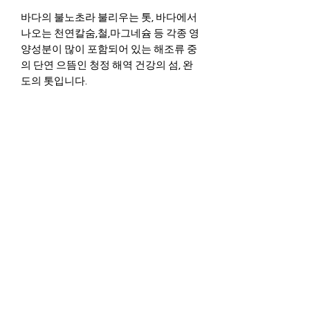
바다의 불노초라 불리우는 톳, 바다에서
나오는 천연칼숨,철,마그네슘 등 각종 영
양성분이 많이 포함되어 있는 해조류 중
의 단연 으뜸인 청정 해역 건강의 섬, 완
도의 톳입니다.
밥을 하실때 한 두스픈을 넣어서 밥을 하
신후 양념장에 비벼 드신면 아주 맛이 좋
습니다. 또는 김밥이나 유뷰초밥을 만들
때 톳을 넣은 밥으로 만드셔도 영양가와
맛, 향이 참 좋습니다.
이제 바다의 향을 여러분 식탁에서 손 쉽
게 느껴보십시요.
INGREDIENTS
100% seaweed(hijiki) wando
island, korea