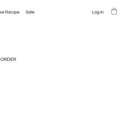
Log In
ee Recipe
Sale
 ORDER