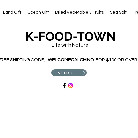
Land Gift
Ocean Gift
Dried Vegetable & Fruits
Sea Salt
Fr
K-FOOD-TOWN
Life with Nature
FREE SHIPPING CODE;
WELCOMECALCHINO
FOR $100 OR OVER
store