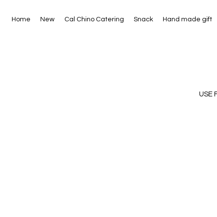
Home
New
Cal Chino Catering
Snack
Hand made gift
USE 